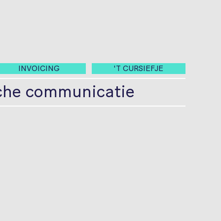
INVOICING
'T CURSIEFJE
sche communicatie