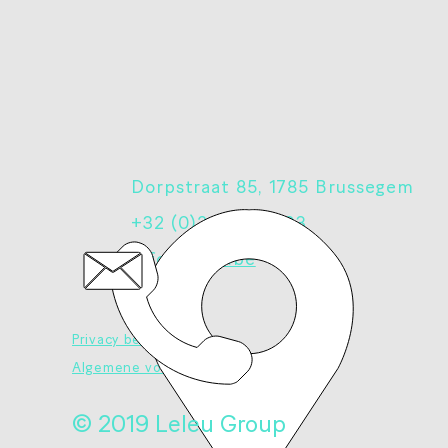
Dorpstraat 85,
1785 Brussegem
+32 (0)2 460 42 93
info@leleu.be
Privacy beleid
Algemene voorwaarden
© 2019 Leleu Group